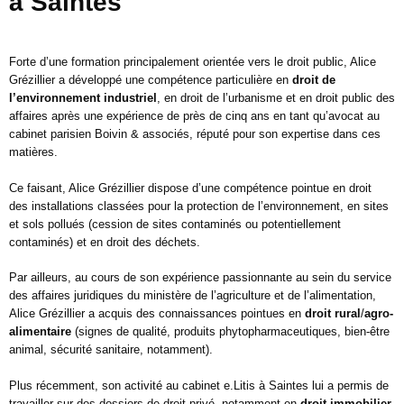
à Saintes
Forte d’une formation principalement orientée vers le droit public, Alice
Grézillier a développé une compétence particulière en
droit de
l’environnement industriel
, en droit de l’urbanisme et en droit public des
affaires après une expérience de près de cinq ans en tant qu’avocat au
cabinet parisien Boivin & associés, réputé pour son expertise dans ces
matières.
Ce faisant, Alice Grézillier dispose d’une compétence pointue en droit
des
installations classées pour la protection de l’environnement
, en
sites
et sols pollués
(cession de sites contaminés ou potentiellement
contaminés) et en
droit des déchets
.
Par ailleurs, au cours de son expérience passionnante au sein du service
des affaires juridiques du ministère de l’agriculture et de l’alimentation,
Alice Grézillier a acquis des connaissances pointues en
droit rural
/
agro-
alimentaire
(signes de qualité, produits phytopharmaceutiques, bien-être
animal, sécurité sanitaire, notamment).
Plus récemment, son activité au cabinet e.Litis à Saintes lui a permis de
travailler sur des dossiers de droit privé, notamment en
droit immobilier